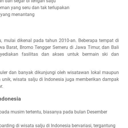
 dan segar di tengah salju
eman yang seru dan tak terlupakan
u yang menantang
ru, mulai dikenal pada tahun 2010-an. Beberapa tempat di
awa Barat, Bromo Tengger Semeru di Jawa Timur, dan Bali
nyediakan fasilitas dan akses untuk bermain ski dan
opuler dan banyak dikunjungi oleh wisatawan lokal maupun
nik, wisata salju di Indonesia juga memberikan dampak
r.
Indonesia
a pada musim tertentu, biasanya pada bulan Desember
rding di wisata salju di Indonesia bervariasi, tergantung