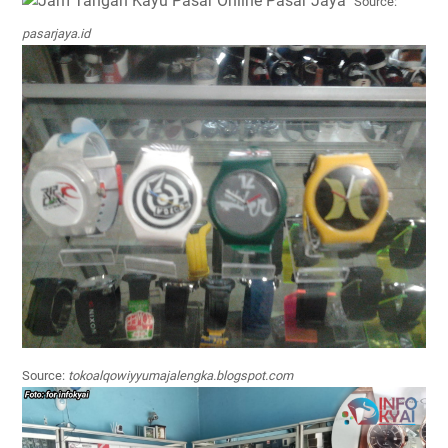
Source:
pasarjaya.id
Source:
tokoalqowiyyumajalengka.blogspot.com