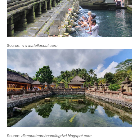
Source:
www.stellasout.com
Source:
discountedreboundingdvd.blogspot.com