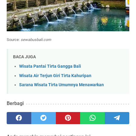
Source:
sewabusbali.com
BACA JUGA
Wisata Pantai Tirta Gangga Bali
Wisata Air Terjun Giri Tirta Kahuripan
Sarana Wisata Tirta Umumnya Menawarkan
Berbagi