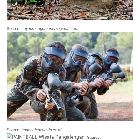
Source:
sayapmangement.blogspot.com
Source:
hadenaindonesia.co.id
Source: