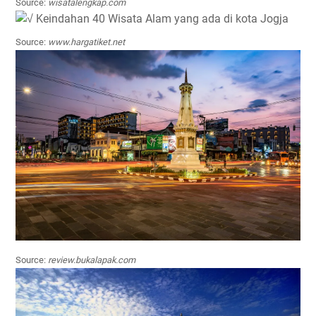
Source:
wisatalengkap.com
Source:
www.hargatiket.net
Source:
review.bukalapak.com