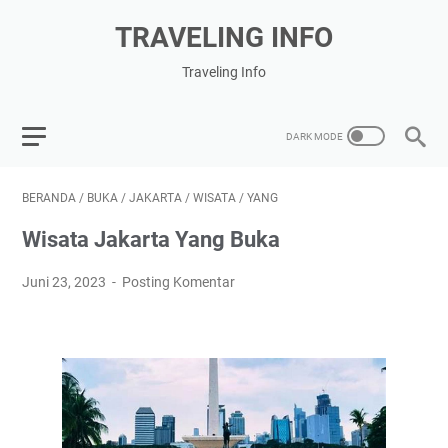
TRAVELING INFO
Traveling Info
BERANDA
/
BUKA
/
JAKARTA
/
WISATA
/
YANG
Wisata Jakarta Yang Buka
Juni 23, 2023
Posting Komentar