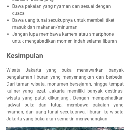
Bawa pakaian yang nyaman dan sesuai dengan
cuaca
Bawa uang tunai secukupnya untuk membeli tiket
masuk dan makanan/minuman
Jangan lupa membawa kamera atau smartphone
untuk mengabadikan momen indah selama liburan
Kesimpulan
Wisata Jakarta yang buka menawarkan banyak
pengalaman liburan yang menyenangkan dan berbeda.
Dari taman wisata, monumen bersejarah, hingga tempat
kuliner yang lezat, Jakarta memiliki banyak destinasi
wisata yang patut dikunjungi. Dengan memperhatikan
jadwal buka dan tutup, membawa pakaian yang
nyaman, dan uang tunai secukupnya, liburan ke wisata
Jakarta yang buka akan semakin menyenangkan.