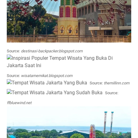
Source:
destinasi-backpacker.blogspot.com
Source:
wisatamemikat.blogspot.com
Source:
themillinn.com
Source:
ffbluewind.net