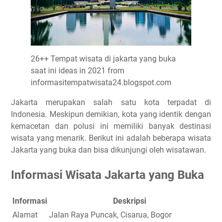
26++ Tempat wisata di jakarta yang buka
saat ini ideas in 2021 from
informasitempatwisata24.blogspot.com
Jakarta merupakan salah satu kota terpadat di
Indonesia. Meskipun demikian, kota yang identik dengan
kemacetan dan polusi ini memiliki banyak destinasi
wisata yang menarik. Berikut ini adalah beberapa wisata
Jakarta yang buka dan bisa dikunjungi oleh wisatawan.
Informasi Wisata Jakarta yang Buka
Informasi
Deskripsi
Alamat
Jalan Raya Puncak, Cisarua, Bogor