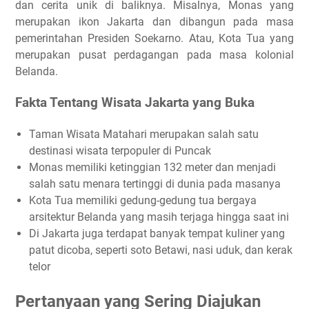
dan cerita unik di baliknya. Misalnya, Monas yang
merupakan ikon Jakarta dan dibangun pada masa
pemerintahan Presiden Soekarno. Atau, Kota Tua yang
merupakan pusat perdagangan pada masa kolonial
Belanda.
Fakta Tentang Wisata Jakarta yang Buka
Taman Wisata Matahari merupakan salah satu
destinasi wisata terpopuler di Puncak
Monas memiliki ketinggian 132 meter dan menjadi
salah satu menara tertinggi di dunia pada masanya
Kota Tua memiliki gedung-gedung tua bergaya
arsitektur Belanda yang masih terjaga hingga saat ini
Di Jakarta juga terdapat banyak tempat kuliner yang
patut dicoba, seperti soto Betawi, nasi uduk, dan kerak
telor
Pertanyaan yang Sering Diajukan