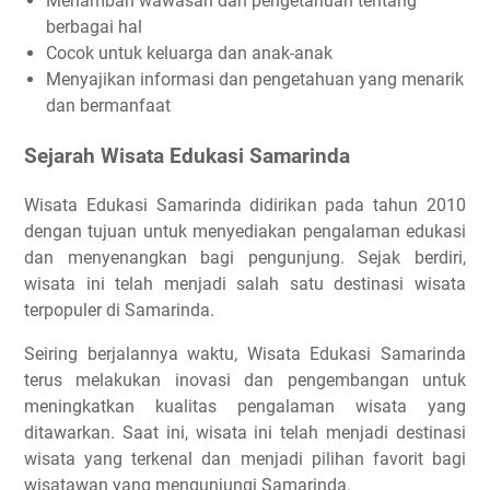
Menambah wawasan dan pengetahuan tentang
berbagai hal
Cocok untuk keluarga dan anak-anak
Menyajikan informasi dan pengetahuan yang menarik
dan bermanfaat
Sejarah Wisata Edukasi Samarinda
Wisata Edukasi Samarinda didirikan pada tahun 2010
dengan tujuan untuk menyediakan pengalaman edukasi
dan menyenangkan bagi pengunjung. Sejak berdiri,
wisata ini telah menjadi salah satu destinasi wisata
terpopuler di Samarinda.
Seiring berjalannya waktu, Wisata Edukasi Samarinda
terus melakukan inovasi dan pengembangan untuk
meningkatkan kualitas pengalaman wisata yang
ditawarkan. Saat ini, wisata ini telah menjadi destinasi
wisata yang terkenal dan menjadi pilihan favorit bagi
wisatawan yang mengunjungi Samarinda.