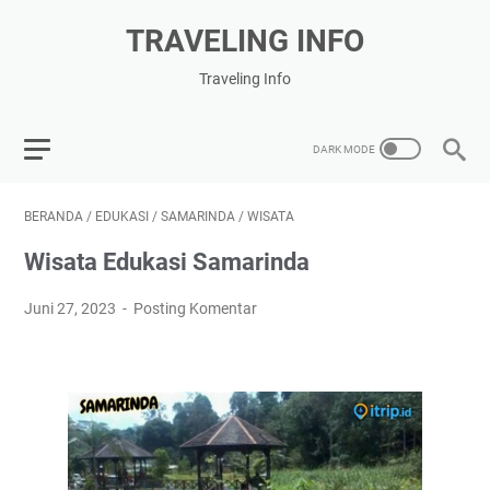
TRAVELING INFO
Traveling Info
BERANDA
/
EDUKASI
/
SAMARINDA
/
WISATA
Wisata Edukasi Samarinda
Juni 27, 2023
Posting Komentar