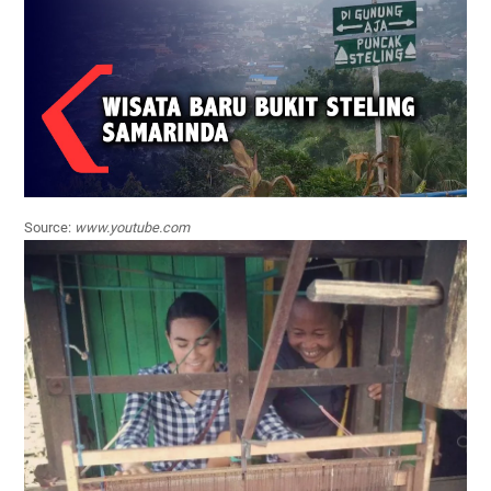
Source:
www.youtube.com