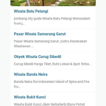
Wisata Batu Pelangi
jombang city guide Wisata Batu Pelangi Wonosalam
from j…
Pasar Wisata Samarang Garut
Pasar Wisata Samarang Garut Justru Kecewakan
Wisatawan …
Obyek Wisata Curug Sibedil
Curug Sibedil Harga Tiket, Rute Lokasi & Spot Terba…
Wisata Banda Neira
Banda Neira the Indonesian Island of Spice and Fire
fro…
Wisata Bukit Kunci
Wisata Bukit Kunci Jiken SerbaSerbi Blora Potret