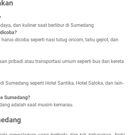
akan
?
aya, dan kuliner saat berlibur di Sumedang.
 dicoba?
arus dicoba seperti nasi tutug oncom, tahu gejrot, dan
n pribadi atau transportasi umum seperti bus dan kereta
i Sumedang seperti Hotel Santika, Hotel Saloka, dan lain-
 ke Sumedang?
edang adalah saat musim kemarau.
medang
da pengalaman yang berbeda dan tak terlupakan. Anda