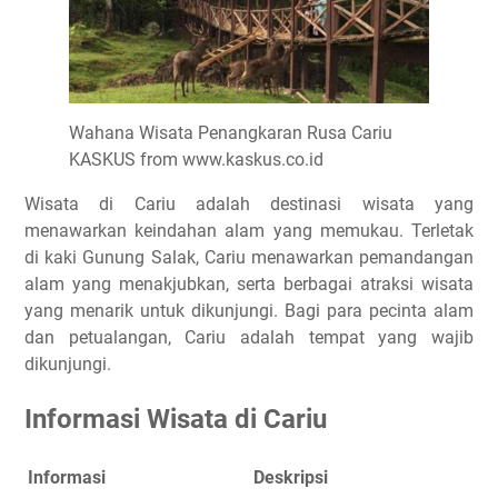
Wahana Wisata Penangkaran Rusa Cariu
KASKUS from www.kaskus.co.id
Wisata di Cariu adalah destinasi wisata yang
menawarkan keindahan alam yang memukau. Terletak
di kaki Gunung Salak, Cariu menawarkan pemandangan
alam yang menakjubkan, serta berbagai atraksi wisata
yang menarik untuk dikunjungi. Bagi para pecinta alam
dan petualangan, Cariu adalah tempat yang wajib
dikunjungi.
Informasi Wisata di Cariu
Informasi
Deskripsi