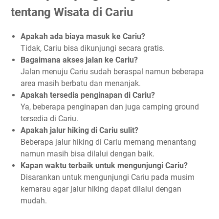
tentang Wisata di Cariu
Apakah ada biaya masuk ke Cariu?
Tidak, Cariu bisa dikunjungi secara gratis.
Bagaimana akses jalan ke Cariu?
Jalan menuju Cariu sudah beraspal namun beberapa
area masih berbatu dan menanjak.
Apakah tersedia penginapan di Cariu?
Ya, beberapa penginapan dan juga camping ground
tersedia di Cariu.
Apakah jalur hiking di Cariu sulit?
Beberapa jalur hiking di Cariu memang menantang
namun masih bisa dilalui dengan baik.
Kapan waktu terbaik untuk mengunjungi Cariu?
Disarankan untuk mengunjungi Cariu pada musim
kemarau agar jalur hiking dapat dilalui dengan
mudah.