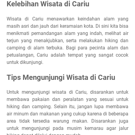
Kelebihan Wisata di Cariu
Wisata di Cariu menawarkan keindahan alam yang
masih asri dan jauh dari keramaian kota. Di sini kita bisa
menikmati pemandangan alam yang indah, melihat air
terjun yang menakjubkan, serta melakukan hiking dan
camping di alam terbuka. Bagi para pecinta alam dan
petualangan, Cariu adalah tempat yang sangat cocok
untuk dikunjungi.
Tips Mengunjungi Wisata di Cariu
Untuk mengunjungi wisata di Cariu, disarankan untuk
membawa pakaian dan peralatan yang sesuai untuk
hiking dan camping. Selain itu, jangan lupa membawa
air minum dan makanan yang cukup karena di beberapa
area tidak tersedia warung makan. Disarankan juga
untuk mengunjungi pada musim kemarau agar jalur