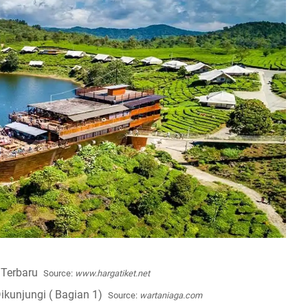
Source:
www.hargatiket.net
Source:
wartaniaga.com