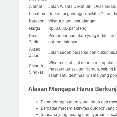
Alamat
Jalan Wisata Dekat Sini, Desa Indah
Location
Daerah pegunungan, sekitar 2 jam dar
Kategori
Wisata alam, petualangan
Harga
Rp50.000,- per orang
Daya
Pemandangan alam yang indah, air te
Tarik
outdoor lainnya
Akses
Jalan sudah beraspal dan cukup leb
Jalan
Wisata dekat sini dahulu merupakan
Sejarah
masyarakat sekitar. Namun, seiring b
Singkat
salah satu destinasi wisata yang pop
Alasan Mengapa Harus Berkunju
Pemandangan alam yang indah dan men
Berbagai macam aktivitas outdoor yang bis
Suasana yang tenang dan nyaman, cocok 