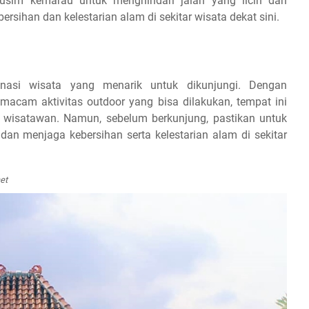
usim kemarau untuk menghindari jalan yang licin dan
ersihan dan kelestarian alam di sekitar wisata dekat sini.
inasi wisata yang menarik untuk dikunjungi. Dengan
cam aktivitas outdoor yang bisa dilakukan, tempat ini
ra wisatawan. Namun, sebelum berkunjung, pastikan untuk
 menjaga kebersihan serta kelestarian alam di sekitar
et