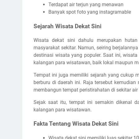
Terdapat air terjun yang menawan
Banyak spot foto yang instagramable
Sejarah Wisata Dekat Sini
Wisata dekat sini dahulu merupakan hutan
masyarakat sekitar. Namun, seiring berjalannya
destinasi wisata yang populer. Saat ini, wisata
kalangan para wisatawan, baik lokal maupun 
Tempat ini juga memiliki sejarah yang cukup 
berburu di daerah ini. Raja tersebut kemudia
membangun tempat peristirahatan di sekitar air t
Sejak saat itu, tempat ini semakin dikenal d
kalangan para wisatawan.
Fakta Tentang Wisata Dekat Sini
Wisata dekat sini memiliki luas sekitar 1