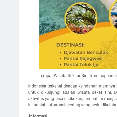
Tempat Wisata Sekitar Sini from hopean
Indonesia terkenal dengan keindahan alamnya y
untuk dikunjungi adalah wisata dekat sin
aktivitas yang bisa dilakukan, tempat ini menjad
ini adalah informasi penting yang perlu diketah
Informasi