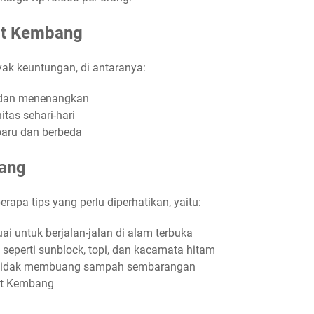
it Kembang
k keuntungan, di antaranya:
 dan menenangkan
itas sehari-hari
aru dan berbeda
bang
apa tips yang perlu diperhatikan, yaitu:
 untuk berjalan-jalan di alam terbuka
eperti sunblock, topi, dan kacamata hitam
n tidak membuang sampah sembarangan
kit Kembang