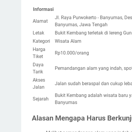
Informasi
Jl. Raya Purwokerto - Banyumas, De
Alamat
Banyumas, Jawa Tengah
Letak
Bukit Kembang terletak di lereng Gu
Kategori
Wisata Alam
Harga
Rp10.000/orang
Tiket
Daya
Pemandangan alam yang indah, spot
Tarik
Akses
Jalan sudah beraspal dan cukup leb
Jalan
Bukit Kembang adalah wisata baru 
Sejarah
Banyumas
Alasan Mengapa Harus Berkunj