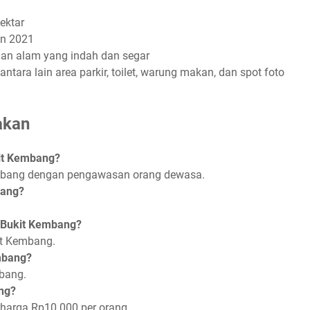
ektar
un 2021
n alam yang indah dan segar
antara lain area parkir, toilet, warung makan, dan spot foto
akan
it Kembang?
embang dengan pengawasan orang dewasa.
bang?
 Bukit Kembang?
kit Kembang.
mbang?
bang.
ng?
eharga Rp10.000 per orang.