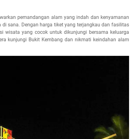
nawarkan pemandangan alam yang indah dan kenyamanan
i sana. Dengan harga tiket yang terjangkau dan fasilitas
si wisata yang cocok untuk dikunjungi bersama keluarga
gera kunjungi Bukit Kembang dan nikmati keindahan alam