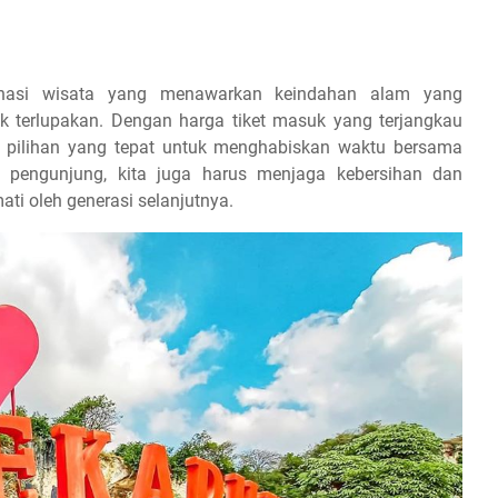
tinasi wisata yang menawarkan keindahan alam yang
 terlupakan. Dengan harga tiket masuk yang terjangkau
di pilihan yang tepat untuk menghabiskan waktu bersama
 pengunjung, kita juga harus menjaga kebersihan dan
ati oleh generasi selanjutnya.