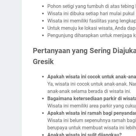
Pohon setigi yang tumbuh di atas tebing 
Wisata ini dibuka setiap hari mulai puku
Wisata ini memiliki fasilitas yang lengkap
Untuk menuju ke lokasi wisata, Anda d
Pengunjung diharapkan untuk menjaga ke
Pertanyaan yang Sering Diajuka
Gresik
Apakah wisata ini cocok untuk anak-an
Ya, wisata ini cocok untuk anak-anak. 
anak-anak selama berada di wisata ini.
Bagaimana ketersediaan parkir di wisata
Wisata ini memiliki area parkir yang c
Apakah wisata ini ramah bagi penyandan
Wisata ini belum sepenuhnya ramah bagi 
berupaya untuk membuat wisata ini lebi
Apakah wisata ini sulit dijangkau?