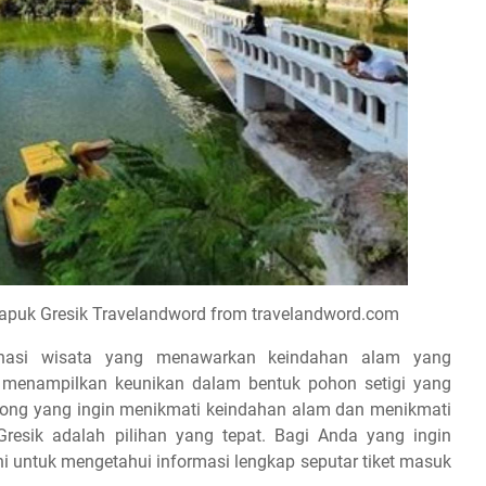
kapuk Gresik Travelandword from travelandword.com
tinasi wisata yang menawarkan keindahan alam yang
a menampilkan keunikan dalam bentuk pohon setigi yang
ncong yang ingin menikmati keindahan alam dan menikmati
Gresik adalah pilihan yang tepat. Bagi Anda yang ingin
ini untuk mengetahui informasi lengkap seputar tiket masuk