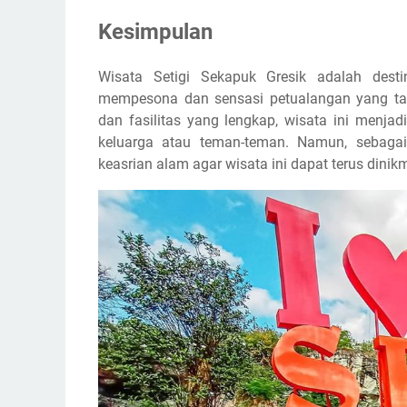
Kesimpulan
Wisata Setigi Sekapuk Gresik adalah des
mempesona dan sensasi petualangan yang tak
dan fasilitas yang lengkap, wisata ini menja
keluarga atau teman-teman. Namun, sebagai
keasrian alam agar wisata ini dapat terus dinikm