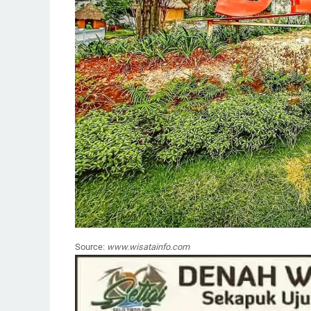
Source:
www.wisatainfo.com