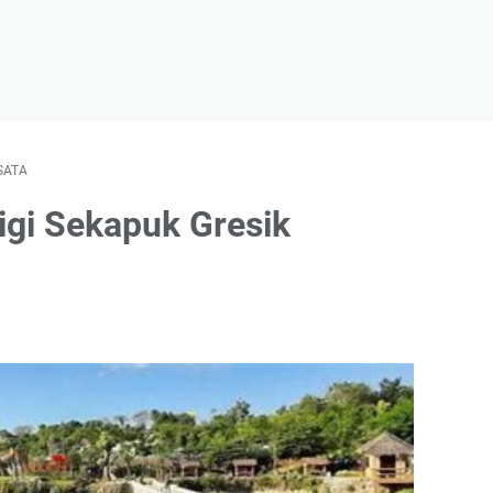
SATA
igi Sekapuk Gresik