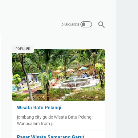
POPULER
Wisata Batu Pelangi
jombang city guide Wisata Batu Pelangi
Wonosalam from j…
Pasar Wisata Samarang Garut