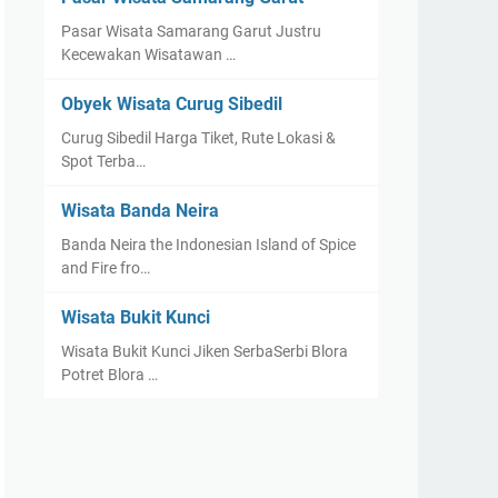
Pasar Wisata Samarang Garut Justru
Kecewakan Wisatawan …
Obyek Wisata Curug Sibedil
Curug Sibedil Harga Tiket, Rute Lokasi &
Spot Terba…
Wisata Banda Neira
Banda Neira the Indonesian Island of Spice
and Fire fro…
Wisata Bukit Kunci
Wisata Bukit Kunci Jiken SerbaSerbi Blora
Potret Blora …