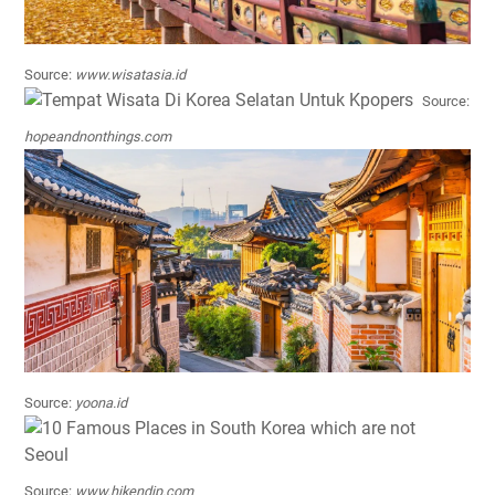
Source:
www.wisatasia.id
Source:
hopeandnonthings.com
Source:
yoona.id
Source:
www.hikendip.com