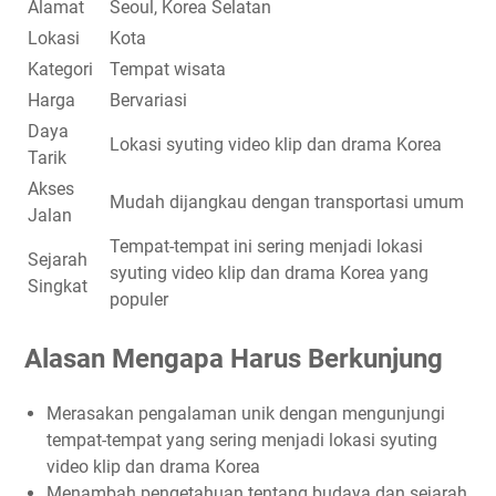
Alamat
Seoul, Korea Selatan
Lokasi
Kota
Kategori
Tempat wisata
Harga
Bervariasi
Daya
Lokasi syuting video klip dan drama Korea
Tarik
Akses
Mudah dijangkau dengan transportasi umum
Jalan
Tempat-tempat ini sering menjadi lokasi
Sejarah
syuting video klip dan drama Korea yang
Singkat
populer
Alasan Mengapa Harus Berkunjung
Merasakan pengalaman unik dengan mengunjungi
tempat-tempat yang sering menjadi lokasi syuting
video klip dan drama Korea
Menambah pengetahuan tentang budaya dan sejarah