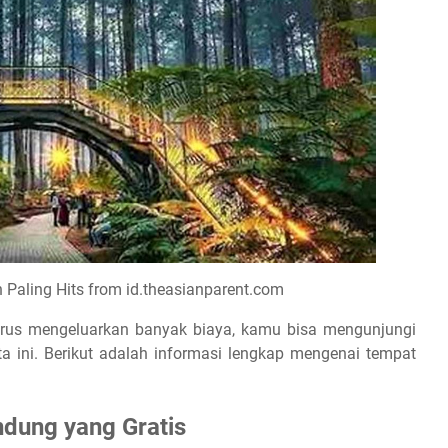
Paling Hits from id.theasianparent.com
arus mengeluarkan banyak biaya, kamu bisa mengunjungi
ta ini. Berikut adalah informasi lengkap mengenai tempat
ndung yang Gratis