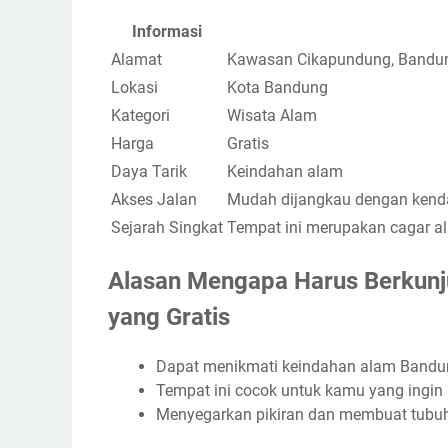
Informasi
Alamat
Kawasan Cikapundung, Bandu
Lokasi
Kota Bandung
Kategori
Wisata Alam
Harga
Gratis
Daya Tarik
Keindahan alam
Akses Jalan
Mudah dijangkau dengan kend
Sejarah Singkat
Tempat ini merupakan cagar al
Alasan Mengapa Harus Berkunj
yang Gratis
Dapat menikmati keindahan alam Bandu
Tempat ini cocok untuk kamu yang ingin
Menyegarkan pikiran dan membuat tubuh 