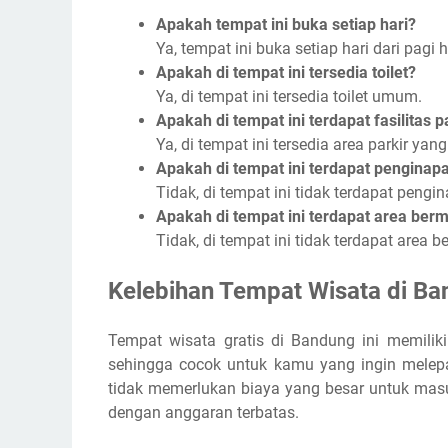
Apakah tempat ini buka setiap hari?
Ya, tempat ini buka setiap hari dari pagi 
Apakah di tempat ini tersedia toilet?
Ya, di tempat ini tersedia toilet umum.
Apakah di tempat ini terdapat fasilitas p
Ya, di tempat ini tersedia area parkir yang
Apakah di tempat ini terdapat penginap
Tidak, di tempat ini tidak terdapat pengi
Apakah di tempat ini terdapat area ber
Tidak, di tempat ini tidak terdapat area 
Kelebihan Tempat Wisata di Ba
Tempat wisata gratis di Bandung ini memili
sehingga cocok untuk kamu yang ingin melepas
tidak memerlukan biaya yang besar untuk masu
dengan anggaran terbatas.