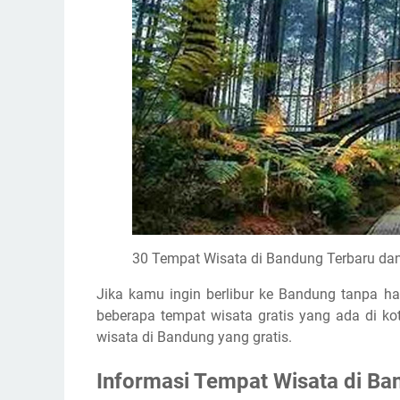
30 Tempat Wisata di Bandung Terbaru dan 
Jika kamu ingin berlibur ke Bandung tanpa h
beberapa tempat wisata gratis yang ada di ko
wisata di Bandung yang gratis.
Informasi Tempat Wisata di Ba