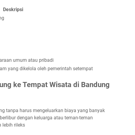
Deskripsi
ng
araan umum atau pribadi
am yang dikelola oleh pemerintah setempat
ung ke Tempat Wisata di Bandung
ng tanpa harus mengeluarkan biaya yang banyak
 berlibur dengan keluarga atau teman-teman
lebih rileks