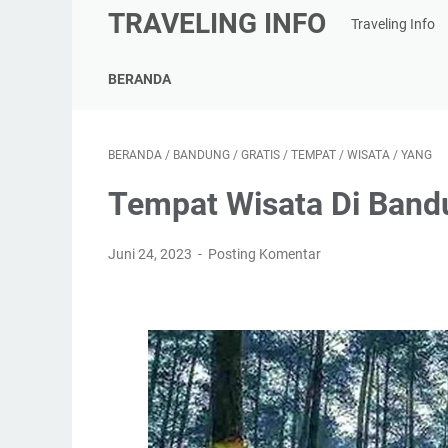
TRAVELING INFO
Traveling Info
BERANDA
BERANDA
/
BANDUNG
/
GRATIS
/
TEMPAT
/
WISATA
/
YANG
Tempat Wisata Di Band
Juni 24, 2023
Posting Komentar