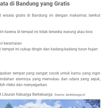
ata di Bandung yang Gratis
 wisata gratis di Bandung ini dengan maksimal, berikut
karena di tempat ini tidak tersedia warung atau kios
ri keramaian
di tempat ini cukup dingin dan kadang-kadang turun hujan
rupakan tempat yang sangat cocok untuk kamu yang ingin
keindahan alamnya yang memukau dan udara yang sejuk,
bih rileks dan menyegarkan.
Source:
berkeluarga.id