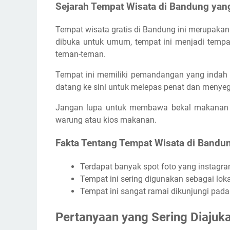
Sejarah Tempat Wisata di Bandung yang
Tempat wisata gratis di Bandung ini merupakan
dibuka untuk umum, tempat ini menjadi tempat
teman-teman.
Tempat ini memiliki pemandangan yang indah 
datang ke sini untuk melepas penat dan menyeg
Jangan lupa untuk membawa bekal makanan da
warung atau kios makanan.
Fakta Tentang Tempat Wisata di Bandun
Terdapat banyak spot foto yang instagra
Tempat ini sering digunakan sebagai loka
Tempat ini sangat ramai dikunjungi pada 
Pertanyaan yang Sering Diajuk