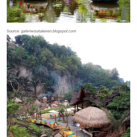
Source:
galeriwisatakeren.blogspot.com