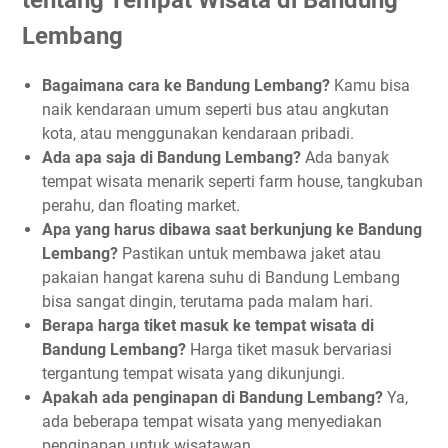
tentang Tempat Wisata di Bandung
Lembang
Bagaimana cara ke Bandung Lembang?
Kamu bisa
naik kendaraan umum seperti bus atau angkutan
kota, atau menggunakan kendaraan pribadi.
Ada apa saja di Bandung Lembang?
Ada banyak
tempat wisata menarik seperti farm house, tangkuban
perahu, dan floating market.
Apa yang harus dibawa saat berkunjung ke Bandung
Lembang?
Pastikan untuk membawa jaket atau
pakaian hangat karena suhu di Bandung Lembang
bisa sangat dingin, terutama pada malam hari.
Berapa harga tiket masuk ke tempat wisata di
Bandung Lembang?
Harga tiket masuk bervariasi
tergantung tempat wisata yang dikunjungi.
Apakah ada penginapan di Bandung Lembang?
Ya,
ada beberapa tempat wisata yang menyediakan
penginapan untuk wisatawan.