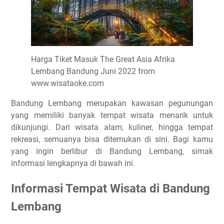
Harga Tiket Masuk The Great Asia Afrika
Lembang Bandung Juni 2022 from
www.wisataoke.com
Bandung Lembang merupakan kawasan pegunungan
yang memiliki banyak tempat wisata menarik untuk
dikunjungi. Dari wisata alam, kuliner, hingga tempat
rekreasi, semuanya bisa ditemukan di sini. Bagi kamu
yang ingin berlibur di Bandung Lembang, simak
informasi lengkapnya di bawah ini.
Informasi Tempat Wisata di Bandung
Lembang