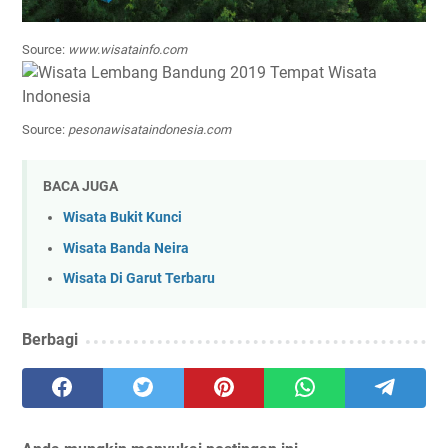
Source:
www.wisatainfo.com
Source:
pesonawisataindonesia.com
BACA JUGA
Wisata Bukit Kunci
Wisata Banda Neira
Wisata Di Garut Terbaru
Berbagi