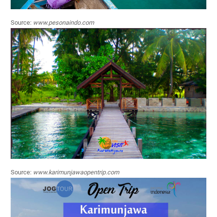
Source:
www.pesonaindo.com
Source:
www.karimunjawaopentrip.com