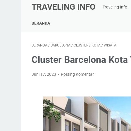
TRAVELING INFO
Traveling Info
BERANDA
BERANDA
/
BARCELONA
/
CLUSTER
/
KOTA
/
WISATA
Cluster Barcelona Kota
Juni 17, 2023
Posting Komentar