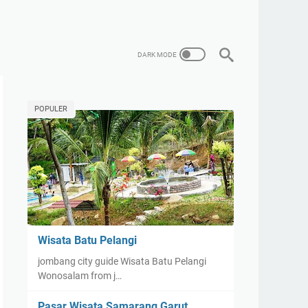
POPULER
Wisata Batu Pelangi
jombang city guide Wisata Batu Pelangi
Wonosalam from j…
Pasar Wisata Samarang Garut