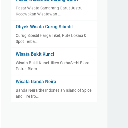
Pasar Wisata Samarang Garut Justru
Kecewakan Wisatawan …
Obyek Wisata Curug Sibedil
Curug Sibedil Harga Tiket, Rute Lokasi &
Spot Terba…
Wisata Bukit Kunci
Wisata Bukit Kunci Jiken SerbaSerbi Blora
Potret Blora …
Wisata Banda Neira
Banda Neira the Indonesian Island of Spice
and Fire fro…