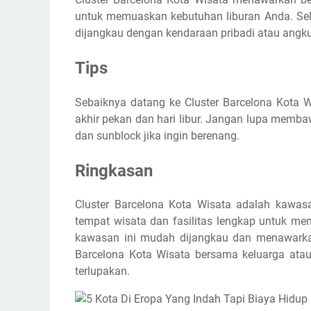
untuk memuaskan kebutuhan liburan Anda. Selai
dijangkau dengan kendaraan pribadi atau ang
Tips
Sebaiknya datang ke Cluster Barcelona Kota W
akhir pekan dan hari libur. Jangan lupa memb
dan sunblock jika ingin berenang.
Ringkasan
Cluster Barcelona Kota Wisata adalah kawa
tempat wisata dan fasilitas lengkap untuk me
kawasan ini mudah dijangkau dan menawarka
Barcelona Kota Wisata bersama keluarga ata
terlupakan.