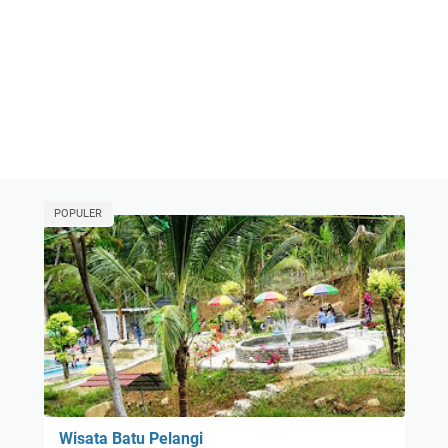
POPULER
Wisata Batu Pelangi