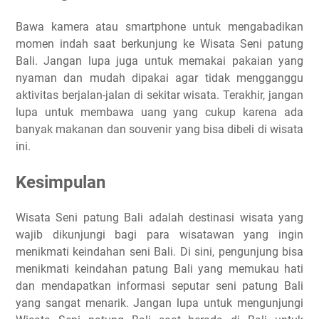
Bawa kamera atau smartphone untuk mengabadikan
momen indah saat berkunjung ke Wisata Seni patung
Bali. Jangan lupa juga untuk memakai pakaian yang
nyaman dan mudah dipakai agar tidak mengganggu
aktivitas berjalan-jalan di sekitar wisata. Terakhir, jangan
lupa untuk membawa uang yang cukup karena ada
banyak makanan dan souvenir yang bisa dibeli di wisata
ini.
Kesimpulan
Wisata Seni patung Bali adalah destinasi wisata yang
wajib dikunjungi bagi para wisatawan yang ingin
menikmati keindahan seni Bali. Di sini, pengunjung bisa
menikmati keindahan patung Bali yang memukau hati
dan mendapatkan informasi seputar seni patung Bali
yang sangat menarik. Jangan lupa untuk mengunjungi