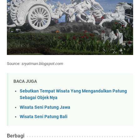
Source:
sryatman.blogspot.com
BACA JUGA
Sebutkan Tempat Wisata Yang Mengandalkan Patung
Sebagai Objek Nya
Wisata Seni Patung Jawa
Wisata Seni Patung Bali
Berbagi