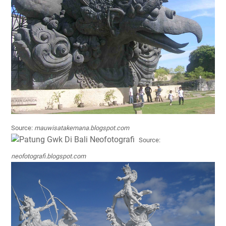
Source:
mauwisatakemana.blogspot.com
Source:
neofotografi.blogspot.com