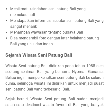
Menikmati keindahan seni patung Bali yang
memukau hati
Mendapatkan informasi seputar seni patung Bali yang
sangat menarik
Menambah wawasan tentang budaya Bali
Bisa mengambil foto dengan latar belakang patung
Bali yang unik dan indah
Sejarah Wisata Seni Patung Bali
Wisata Seni patung Bali didirikan pada tahun 1988 oleh
seorang seniman Bali yang bernama Nyoman Gunarsa.
Beliau ingin memperkenalkan seni patung Bali ke seluruh
dunia, sehingga wisata ini didirikan untuk menjadi pusat
seni patung Bali yang terbesar di Bali.
Sejak berdiri, Wisata Seni patung Bali sudah menjadi
salah satu destinasi wisata favorit di Bali yang banyak