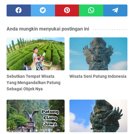
Anda mungkin menyukai postingan ini
Sebutkan Tempat Wisata
Wisata Seni Patung Indonesia
Yang Mengandalkan Patung
Sebagai Objek Nya