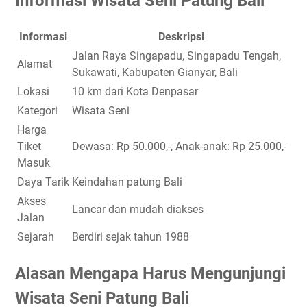
Informasi Wisata Seni Patung Bali
Informasi
Deskripsi
Jalan Raya Singapadu, Singapadu Tengah,
Alamat
Sukawati, Kabupaten Gianyar, Bali
Lokasi
10 km dari Kota Denpasar
Kategori
Wisata Seni
Harga
Tiket
Dewasa: Rp 50.000,-, Anak-anak: Rp 25.000,-
Masuk
Daya Tarik
Keindahan patung Bali
Akses
Lancar dan mudah diakses
Jalan
Sejarah
Berdiri sejak tahun 1988
Alasan Mengapa Harus Mengunjungi
Wisata Seni Patung Bali