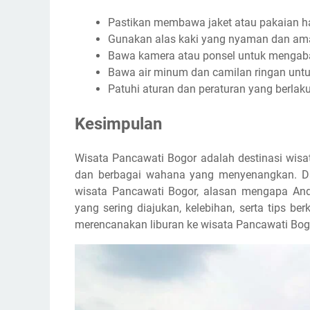
Pastikan membawa jaket atau pakaian ha
Gunakan alas kaki yang nyaman dan aman
Bawa kamera atau ponsel untuk mengab
Bawa air minum dan camilan ringan untu
Patuhi aturan dan peraturan yang berlak
Kesimpulan
Wisata Pancawati Bogor adalah destinasi wi
dan berbagai wahana yang menyenangkan. Dala
wisata Pancawati Bogor, alasan mengapa And
yang sering diajukan, kelebihan, serta tips 
merencanakan liburan ke wisata Pancawati Bog