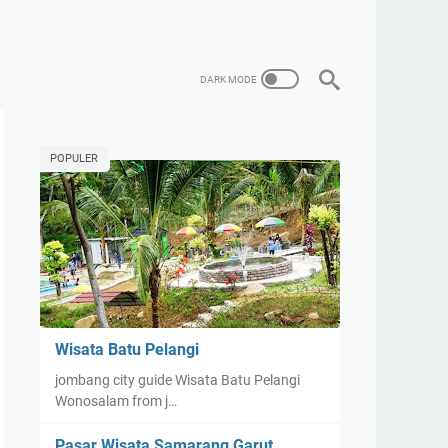
POPULER
Wisata Batu Pelangi
jombang city guide Wisata Batu Pelangi
Wonosalam from j…
Pasar Wisata Samarang Garut