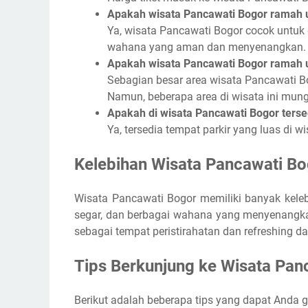
Apakah wisata Pancawati Bogor ramah 
Ya, wisata Pancawati Bogor cocok untuk 
wahana yang aman dan menyenangkan.
Apakah wisata Pancawati Bogor ramah u
Sebagian besar area wisata Pancawati B
Namun, beberapa area di wisata ini mungk
Apakah di wisata Pancawati Bogor terse
Ya, tersedia tempat parkir yang luas di w
Kelebihan Wisata Pancawati Bo
Wisata Pancawati Bogor memiliki banyak kele
segar, dan berbagai wahana yang menyenangkan.
sebagai tempat peristirahatan dan refreshing dari
Tips Berkunjung ke Wisata Pan
Berikut adalah beberapa tips yang dapat Anda 