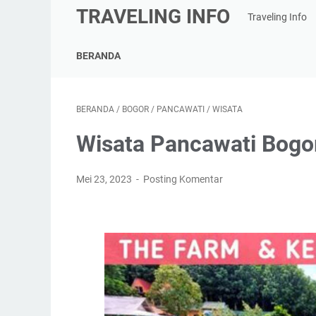
TRAVELING INFO
Traveling Info
BERANDA
BERANDA
/
BOGOR
/
PANCAWATI
/
WISATA
Wisata Pancawati Bogo
Mei 23, 2023
Posting Komentar