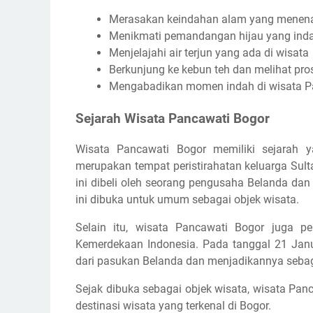
Merasakan keindahan alam yang menen
Menikmati pemandangan hijau yang inda
Menjelajahi air terjun yang ada di wisata
Berkunjung ke kebun teh dan melihat pr
Mengabadikan momen indah di wisata P
Sejarah Wisata Pancawati Bogor
Wisata Pancawati Bogor memiliki sejarah y
merupakan tempat peristirahatan keluarga Sulta
ini dibeli oleh seorang pengusaha Belanda dan
ini dibuka untuk umum sebagai objek wisata.
Selain itu, wisata Pancawati Bogor juga 
Kemerdekaan Indonesia. Pada tanggal 21 Janua
dari pasukan Belanda dan menjadikannya seba
Sejak dibuka sebagai objek wisata, wisata Pa
destinasi wisata yang terkenal di Bogor.