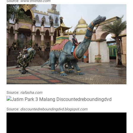
Source:
www.trivindo.com
Source:
riafasha.com
Source:
discountedreboundingdvd.blogspot.com