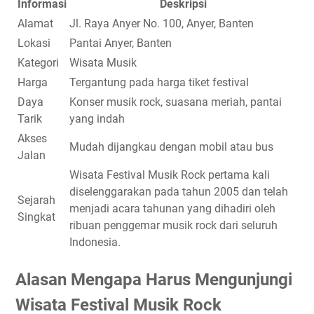
Informasi
Deskripsi
Alamat
Jl. Raya Anyer No. 100, Anyer, Banten
Lokasi
Pantai Anyer, Banten
Kategori
Wisata Musik
Harga
Tergantung pada harga tiket festival
Daya
Konser musik rock, suasana meriah, pantai
Tarik
yang indah
Akses
Mudah dijangkau dengan mobil atau bus
Jalan
Wisata Festival Musik Rock pertama kali
diselenggarakan pada tahun 2005 dan telah
Sejarah
menjadi acara tahunan yang dihadiri oleh
Singkat
ribuan penggemar musik rock dari seluruh
Indonesia.
Alasan Mengapa Harus Mengunjungi
Wisata Festival Musik Rock