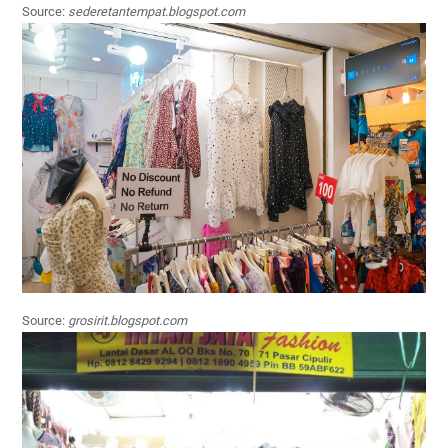
Source:
sederetantempat.blogspot.com
Source:
grosirit.blogspot.com