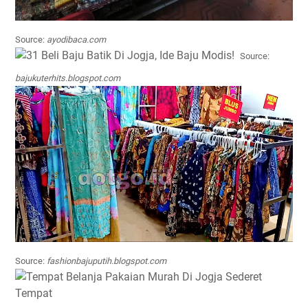
Source:
ayodibaca.com
Source:
bajukuterhits.blogspot.com
Source:
fashionbajuputih.blogspot.com