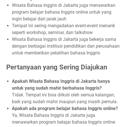
Wisata Bahasa Inggris di Jakarta juga menawarkan
program belajar bahasa Inggris online untuk yang
ingin belajar dari jarak jauh
Tempat ini sering mengadakan event-event menarik
seperti workshop, seminar, dan talkshow
Wisata Bahasa Inggris di Jakarta juga bekerja sama
dengan berbagai institusi pendidikan dan perusahaan
untuk memberikan pelatihan bahasa Inggris
Pertanyaan yang Sering Diajukan
Apakah Wisata Bahasa Inggris di Jakarta hanya
untuk yang sudah mahir berbahasa Inggris?
Tidak. Tempat ini bisa diikuti oleh semua kalangan,
baik yang sudah mahir maupun yang masih pemula.
Apakah ada program belajar bahasa Inggris online?
Ya, Wisata Bahasa Inggris di Jakarta juga
menawarkan program belajar bahasa Inggris online