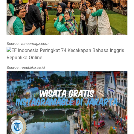
Source:
venuemagz.com
Source:
republika.co.id