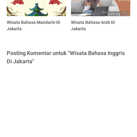
Wisata Bahasa Mandarin Di
Wisata Bahasa Arab Di
Jakarta
Jakarta
Posting Komentar untuk "Wisata Bahasa Inggris
Di Jakarta"