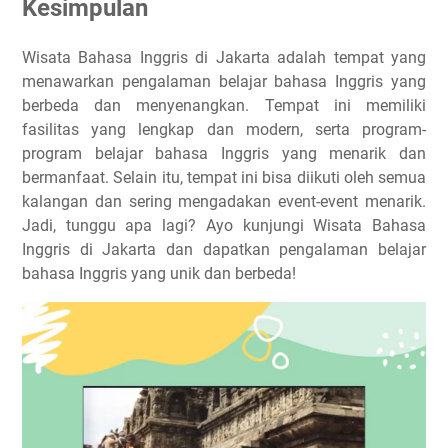
Kesimpulan
Wisata Bahasa Inggris di Jakarta adalah tempat yang
menawarkan pengalaman belajar bahasa Inggris yang
berbeda dan menyenangkan. Tempat ini memiliki
fasilitas yang lengkap dan modern, serta program-
program belajar bahasa Inggris yang menarik dan
bermanfaat. Selain itu, tempat ini bisa diikuti oleh semua
kalangan dan sering mengadakan event-event menarik.
Jadi, tunggu apa lagi? Ayo kunjungi Wisata Bahasa
Inggris di Jakarta dan dapatkan pengalaman belajar
bahasa Inggris yang unik dan berbeda!