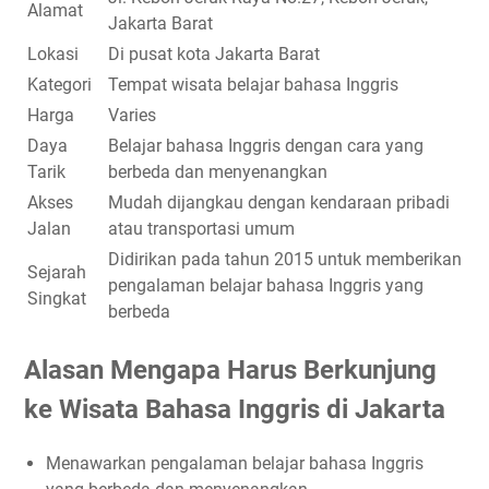
Alamat
Jakarta Barat
Lokasi
Di pusat kota Jakarta Barat
Kategori
Tempat wisata belajar bahasa Inggris
Harga
Varies
Daya
Belajar bahasa Inggris dengan cara yang
Tarik
berbeda dan menyenangkan
Akses
Mudah dijangkau dengan kendaraan pribadi
Jalan
atau transportasi umum
Didirikan pada tahun 2015 untuk memberikan
Sejarah
pengalaman belajar bahasa Inggris yang
Singkat
berbeda
Alasan Mengapa Harus Berkunjung
ke Wisata Bahasa Inggris di Jakarta
Menawarkan pengalaman belajar bahasa Inggris