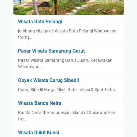
Wisata Batu Pelangi
jombang city guide Wisata Batu Pelangi Wonosalam
from j…
Pasar Wisata Samarang Garut
Pasar Wisata Samarang Garut Justru Kecewakan
Wisatawan …
Obyek Wisata Curug Sibedil
Curug Sibedil Harga Tiket, Rute Lokasi & Spot Terba…
Wisata Banda Neira
Banda Neira the Indonesian Island of Spice and Fire
fro…
Wisata Bukit Kunci