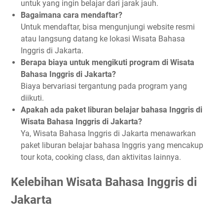
untuk yang ingin belajar dari jarak jauh.
Bagaimana cara mendaftar?
Untuk mendaftar, bisa mengunjungi website resmi
atau langsung datang ke lokasi Wisata Bahasa
Inggris di Jakarta.
Berapa biaya untuk mengikuti program di Wisata
Bahasa Inggris di Jakarta?
Biaya bervariasi tergantung pada program yang
diikuti.
Apakah ada paket liburan belajar bahasa Inggris di
Wisata Bahasa Inggris di Jakarta?
Ya, Wisata Bahasa Inggris di Jakarta menawarkan
paket liburan belajar bahasa Inggris yang mencakup
tour kota, cooking class, dan aktivitas lainnya.
Kelebihan Wisata Bahasa Inggris di
Jakarta