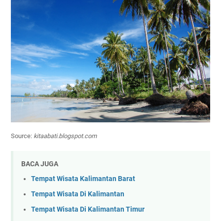
Source:
kitaabati.blogspot.com
BACA JUGA
Tempat Wisata Kalimantan Barat
Tempat Wisata Di Kalimantan
Tempat Wisata Di Kalimantan Timur