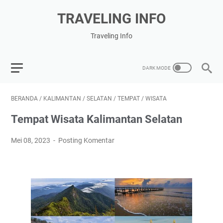
TRAVELING INFO
Traveling Info
BERANDA
/
KALIMANTAN
/
SELATAN
/
TEMPAT
/
WISATA
Tempat Wisata Kalimantan Selatan
Mei 08, 2023
Posting Komentar