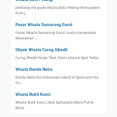
jombang city guide Wisata Batu Pelangi Wonosalam
from j…
Pasar Wisata Samarang Garut
Pasar Wisata Samarang Garut Justru Kecewakan
Wisatawan …
Obyek Wisata Curug Sibedil
Curug Sibedil Harga Tiket, Rute Lokasi & Spot Terba…
Wisata Banda Neira
Banda Neira the Indonesian Island of Spice and Fire
fro…
Wisata Bukit Kunci
Wisata Bukit Kunci Jiken SerbaSerbi Blora Potret
Blora …