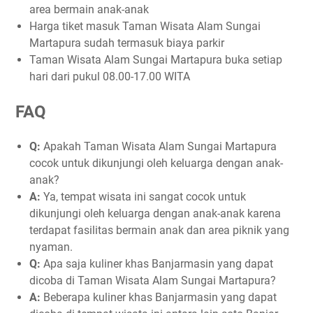
area bermain anak-anak
Harga tiket masuk Taman Wisata Alam Sungai
Martapura sudah termasuk biaya parkir
Taman Wisata Alam Sungai Martapura buka setiap
hari dari pukul 08.00-17.00 WITA
FAQ
Q:
Apakah Taman Wisata Alam Sungai Martapura
cocok untuk dikunjungi oleh keluarga dengan anak-
anak?
A:
Ya, tempat wisata ini sangat cocok untuk
dikunjungi oleh keluarga dengan anak-anak karena
terdapat fasilitas bermain anak dan area piknik yang
nyaman.
Q:
Apa saja kuliner khas Banjarmasin yang dapat
dicoba di Taman Wisata Alam Sungai Martapura?
A:
Beberapa kuliner khas Banjarmasin yang dapat