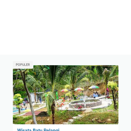
POPULER
Wisata Batu Pelangi