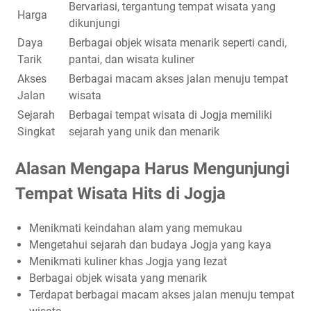
Bervariasi, tergantung tempat wisata yang
Harga
dikunjungi
Daya
Berbagai objek wisata menarik seperti candi,
Tarik
pantai, dan wisata kuliner
Akses
Berbagai macam akses jalan menuju tempat
Jalan
wisata
Sejarah
Berbagai tempat wisata di Jogja memiliki
Singkat
sejarah yang unik dan menarik
Alasan Mengapa Harus Mengunjungi
Tempat Wisata Hits di Jogja
Menikmati keindahan alam yang memukau
Mengetahui sejarah dan budaya Jogja yang kaya
Menikmati kuliner khas Jogja yang lezat
Berbagai objek wisata yang menarik
Terdapat berbagai macam akses jalan menuju tempat