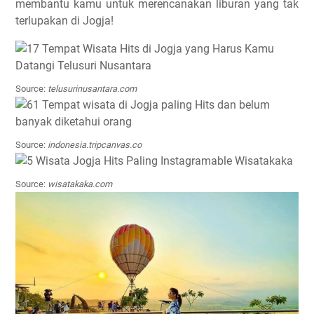
membantu kamu untuk merencanakan liburan yang tak
terlupakan di Jogja!
Source:
telusurinusantara.com
Source:
indonesia.tripcanvas.co
Source:
wisatakaka.com