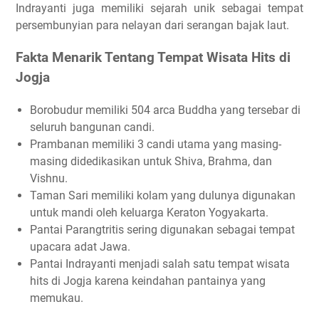
Indrayanti juga memiliki sejarah unik sebagai tempat
persembunyian para nelayan dari serangan bajak laut.
Fakta Menarik Tentang Tempat Wisata Hits di
Jogja
Borobudur memiliki 504 arca Buddha yang tersebar di
seluruh bangunan candi.
Prambanan memiliki 3 candi utama yang masing-
masing didedikasikan untuk Shiva, Brahma, dan
Vishnu.
Taman Sari memiliki kolam yang dulunya digunakan
untuk mandi oleh keluarga Keraton Yogyakarta.
Pantai Parangtritis sering digunakan sebagai tempat
upacara adat Jawa.
Pantai Indrayanti menjadi salah satu tempat wisata
hits di Jogja karena keindahan pantainya yang
memukau.