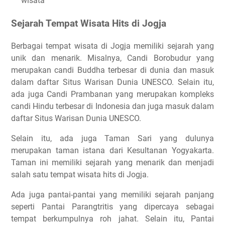
wisata
Sejarah Tempat Wisata Hits di Jogja
Berbagai tempat wisata di Jogja memiliki sejarah yang
unik dan menarik. Misalnya, Candi Borobudur yang
merupakan candi Buddha terbesar di dunia dan masuk
dalam daftar Situs Warisan Dunia UNESCO. Selain itu,
ada juga Candi Prambanan yang merupakan kompleks
candi Hindu terbesar di Indonesia dan juga masuk dalam
daftar Situs Warisan Dunia UNESCO.
Selain itu, ada juga Taman Sari yang dulunya
merupakan taman istana dari Kesultanan Yogyakarta.
Taman ini memiliki sejarah yang menarik dan menjadi
salah satu tempat wisata hits di Jogja.
Ada juga pantai-pantai yang memiliki sejarah panjang
seperti Pantai Parangtritis yang dipercaya sebagai
tempat berkumpulnya roh jahat. Selain itu, Pantai