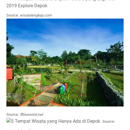
Source:
wisatalengkap.com
Source:
ffbluewind.net
Source: