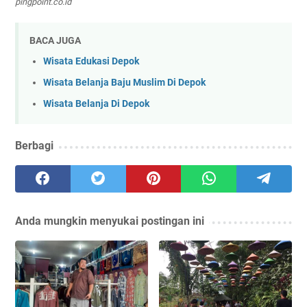
pingpoint.co.id
BACA JUGA
Wisata Edukasi Depok
Wisata Belanja Baju Muslim Di Depok
Wisata Belanja Di Depok
Berbagi
Anda mungkin menyukai postingan ini