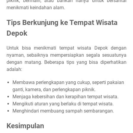
piknik, bermain, atau bahkan hanya untuk bersantai
menikmati keindahan alam.
Tips Berkunjung ke Tempat Wisata
Depok
Untuk bisa menikmati tempat wisata Depok dengan
nyaman, sebaiknya mempersiapkan segala sesuatunya
dengan matang. Beberapa tips yang bisa diperhatikan
adalah:
Membawa perlengkapan yang cukup, seperti pakaian
ganti, kamera, dan perlengkapan piknik.
Menjaga kebersihan dan kerapihan tempat wisata.
Mengikuti aturan yang berlaku di tempat wisata.
Menghindari membuang sampah sembarangan.
Kesimpulan