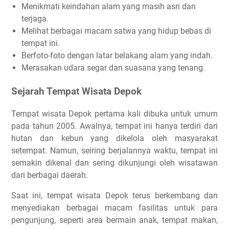
Menikmati keindahan alam yang masih asri dan
terjaga.
Melihat berbagai macam satwa yang hidup bebas di
tempat ini.
Berfoto-foto dengan latar belakang alam yang indah.
Merasakan udara segar dan suasana yang tenang.
Sejarah Tempat Wisata Depok
Tempat wisata Depok pertama kali dibuka untuk umum
pada tahun 2005. Awalnya, tempat ini hanya terdiri dari
hutan dan kebun yang dikelola oleh masyarakat
setempat. Namun, seiring berjalannya waktu, tempat ini
semakin dikenal dan sering dikunjungi oleh wisatawan
dari berbagai daerah.
Saat ini, tempat wisata Depok terus berkembang dan
menyediakan berbagai macam fasilitas untuk para
pengunjung, seperti area bermain anak, tempat makan,