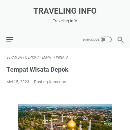
TRAVELING INFO
Traveling Info
BERANDA
/
DEPOK
/
TEMPAT
/
WISATA
Tempat Wisata Depok
Mei 15, 2023
Posting Komentar